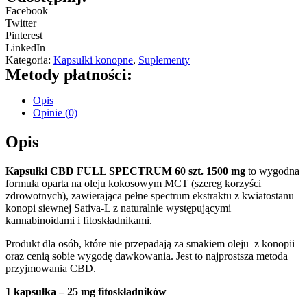
Facebook
Twitter
Pinterest
LinkedIn
Kategoria:
Kapsułki konopne
,
Suplementy
Metody płatności:
Opis
Opinie (0)
Opis
Kapsułki CBD FULL SPECTRUM 60 szt. 1500 mg
to wygodna
formuła oparta na oleju kokosowym MCT (szereg korzyści
zdrowotnych), zawierająca pełne spectrum ekstraktu z kwiatostanu
konopi siewnej Sativa-L z naturalnie występującymi
kannabinoidami i fitoskładnikami.
Produkt dla osób, które nie przepadają za smakiem oleju z konopii
oraz cenią sobie wygodę dawkowania. Jest to najprostsza metoda
przyjmowania CBD.
1 kapsułka – 25 mg fitoskładników