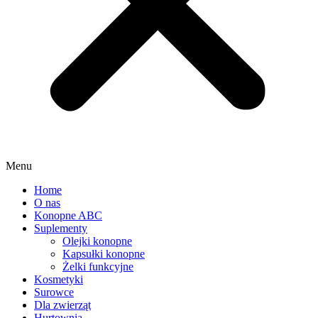
Menu
Home
O nas
Konopne ABC
Suplementy
Olejki konopne
Kapsułki konopne
Żelki funkcyjne
Kosmetyki
Surowce
Dla zwierząt
Hurtownia