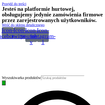
Przejdź do treści
Jesteś na platformie hurtowej,
obsługujemy jedynie zamówienia firmowe
przez zarejestrowanych użytkowników.
Wróć do sklepu detalicznego
Icon-
Icon-
Icon-
Icon-
acebook
twitter
youtube-
instagram-
v
1
Wyszukiwarka produktów