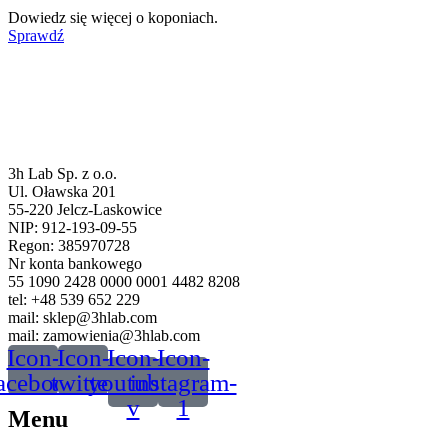
Dowiedz się więcej o koponiach.
Sprawdź
3h Lab Sp. z o.o.
Ul. Oławska 201
55-220 Jelcz-Laskowice
NIP: 912-193-09-55
Regon: 385970728
Nr konta bankowego
55 1090 2428 0000 0001 4482 8208
tel: +48 539 652 229
mail: sklep@3hlab.com
mail: zamowienia@3hlab.com
Icon-
Icon-
Icon-
Icon-
acebook
twitter
youtube-
instagram-
v
1
Menu