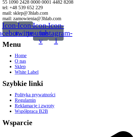
55 1090 2428 0000 0001 4482 8208
tel: +48 539 652 229
mail: sklep@3hlab.com
mail: zamowienia@3hlab.com
Icon-
Icon-
Icon-
Icon-
acebook
twitter
youtube-
instagram-
v
1
Menu
Home
O nas
Sklep
White Label
Szybkie linki
Polityka prywatności
Regulamin
Reklamacje i zwroty
Współpraca B2B
Wsparcie