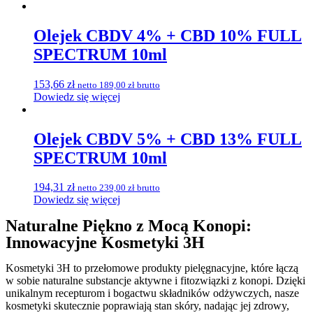
Olejek CBDV 4% + CBD 10% FULL
SPECTRUM 10ml
153,66
zł
netto
189,00
zł
brutto
Dowiedz się więcej
Olejek CBDV 5% + CBD 13% FULL
SPECTRUM 10ml
194,31
zł
netto
239,00
zł
brutto
Dowiedz się więcej
Naturalne Piękno z Mocą Konopi:
Innowacyjne Kosmetyki 3H
Kosmetyki 3H to przełomowe produkty pielęgnacyjne, które łączą
w sobie naturalne substancje aktywne i fitozwiązki z konopi. Dzięki
unikalnym recepturom i bogactwu składników odżywczych, nasze
kosmetyki skutecznie poprawiają stan skóry, nadając jej zdrowy,