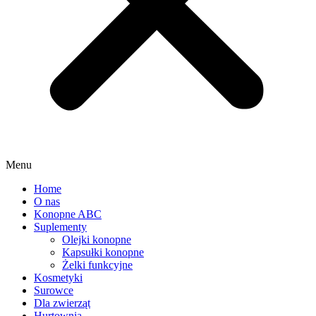
Menu
Home
O nas
Konopne ABC
Suplementy
Olejki konopne
Kapsułki konopne
Żelki funkcyjne
Kosmetyki
Surowce
Dla zwierząt
Hurtownia