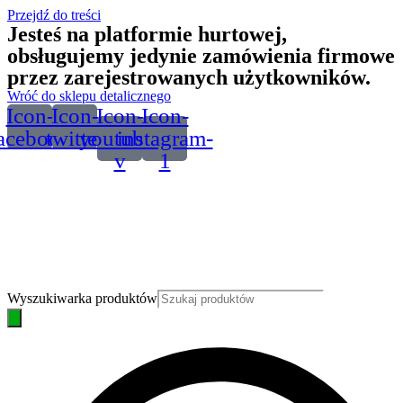
Przejdź do treści
Jesteś na platformie hurtowej,
obsługujemy jedynie zamówienia firmowe
przez zarejestrowanych użytkowników.
Wróć do sklepu detalicznego
Icon-
Icon-
Icon-
Icon-
acebook
twitter
youtube-
instagram-
v
1
Wyszukiwarka produktów