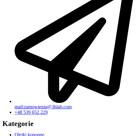
mail:zamowienia@3hlab.com
+48 539 652 229
Kategorie
Olejki konopne