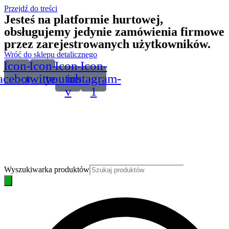
Przejdź do treści
Jesteś na platformie hurtowej,
obsługujemy jedynie zamówienia firmowe
przez zarejestrowanych użytkowników.
Wróć do sklepu detalicznego
Icon-
Icon-
Icon-
Icon-
acebook
twitter
youtube-
instagram-
v
1
Wyszukiwarka produktów