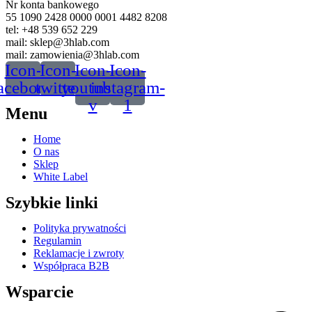
Nr konta bankowego
55 1090 2428 0000 0001 4482 8208
tel: +48 539 652 229
mail: sklep@3hlab.com
mail: zamowienia@3hlab.com
Icon-
Icon-
Icon-
Icon-
acebook
twitter
youtube-
instagram-
v
1
Menu
Home
O nas
Sklep
White Label
Szybkie linki
Polityka prywatności
Regulamin
Reklamacje i zwroty
Współpraca B2B
Wsparcie