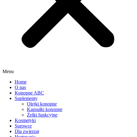
Menu
Home
O nas
Konopne ABC
Suplementy
Olejki konopne
Kapsułki konopne
Żelki funkcyjne
Kosmetyki
Surowce
Dla zwierząt
Hurtownia