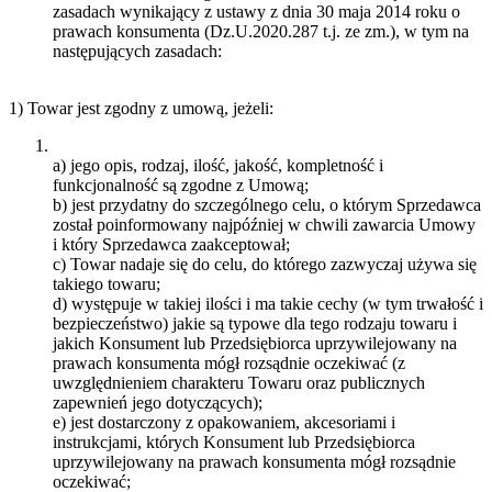
zasadach wynikający z ustawy z dnia 30 maja 2014 roku o
prawach konsumenta (Dz.U.2020.287 t.j. ze zm.), w tym na
następujących zasadach:
1) Towar jest zgodny z umową, jeżeli:
a) jego opis, rodzaj, ilość, jakość, kompletność i
funkcjonalność są zgodne z Umową;
b) jest przydatny do szczególnego celu, o którym Sprzedawca
został poinformowany najpóźniej w chwili zawarcia Umowy
i który Sprzedawca zaakceptował;
c) Towar nadaje się do celu, do którego zazwyczaj używa się
takiego towaru;
d) występuje w takiej ilości i ma takie cechy (w tym trwałość i
bezpieczeństwo) jakie są typowe dla tego rodzaju towaru i
jakich Konsument lub Przedsiębiorca uprzywilejowany na
prawach konsumenta mógł rozsądnie oczekiwać (z
uwzględnieniem charakteru Towaru oraz publicznych
zapewnień jego dotyczących);
e) jest dostarczony z opakowaniem, akcesoriami i
instrukcjami, których Konsument lub Przedsiębiorca
uprzywilejowany na prawach konsumenta mógł rozsądnie
oczekiwać;