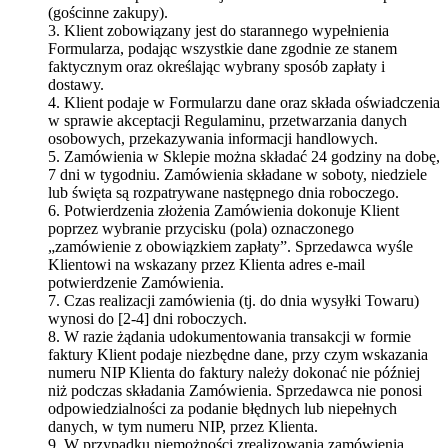
(gościnne zakupy).
3. Klient zobowiązany jest do starannego wypełnienia
Formularza, podając wszystkie dane zgodnie ze stanem
faktycznym oraz określając wybrany sposób zapłaty i
dostawy.
4. Klient podaje w Formularzu dane oraz składa oświadczenia
w sprawie akceptacji Regulaminu, przetwarzania danych
osobowych, przekazywania informacji handlowych.
5. Zamówienia w Sklepie można składać 24 godziny na dobę,
7 dni w tygodniu. Zamówienia składane w soboty, niedziele
lub święta są rozpatrywane następnego dnia roboczego.
6. Potwierdzenia złożenia Zamówienia dokonuje Klient
poprzez wybranie przycisku (pola) oznaczonego
„zamówienie z obowiązkiem zapłaty”. Sprzedawca wyśle
Klientowi na wskazany przez Klienta adres e-mail
potwierdzenie Zamówienia.
7. Czas realizacji zamówienia (tj. do dnia wysyłki Towaru)
wynosi do [2-4] dni roboczych.
8. W razie żądania udokumentowania transakcji w formie
faktury Klient podaje niezbędne dane, przy czym wskazania
numeru NIP Klienta do faktury należy dokonać nie później
niż podczas składania Zamówienia. Sprzedawca nie ponosi
odpowiedzialności za podanie błędnych lub niepełnych
danych, w tym numeru NIP, przez Klienta.
9. W przypadku niemożności zrealizowania zamówienia,