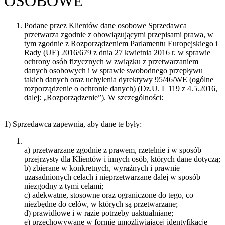
OSOBOWE
Podane przez Klientów dane osobowe Sprzedawca
przetwarza zgodnie z obowiązującymi przepisami prawa, w
tym zgodnie z Rozporządzeniem Parlamentu Europejskiego i
Rady (UE) 2016/679 z dnia 27 kwietnia 2016 r. w sprawie
ochrony osób fizycznych w związku z przetwarzaniem
danych osobowych i w sprawie swobodnego przepływu
takich danych oraz uchylenia dyrektywy 95/46/WE (ogólne
rozporządzenie o ochronie danych) (Dz.U. L 119 z 4.5.2016,
dalej: „Rozporządzenie”). W szczególności:
1) Sprzedawca zapewnia, aby dane te były:
a) przetwarzane zgodnie z prawem, rzetelnie i w sposób
przejrzysty dla Klientów i innych osób, których dane dotyczą;
b) zbierane w konkretnych, wyraźnych i prawnie
uzasadnionych celach i nieprzetwarzane dalej w sposób
niezgodny z tymi celami;
c) adekwatne, stosowne oraz ograniczone do tego, co
niezbędne do celów, w których są przetwarzane;
d) prawidłowe i w razie potrzeby uaktualniane;
e) przechowywane w formie umożliwiającej identyfikację