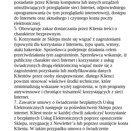
posiadanie przez Klienta komputera lub innych urządzeń
umożliwiających przeglądanie sieci Internet, odpowiedniego
oprogramowania (w tym przeglądarki internetowej), dostępu
do Internetu oraz aktualnego i czynnego konta poczty
elektronicznej.
5. Obowiązuje zakaz dostarczania przez Klienta treści o
charakterze bezprawnym.
6. Korzystanie ze Sklepu może się wiązać z zagrożeniami
typowymi dla korzystania z Internetu, typu spam, wirusy,
ataki hakerskie. Sprzedawca podejmuje działania celem
przeciwdziałania tym zagrożeniom. Sprzedawca wskazuje, iż
publiczny charakter sieci Internet i korzystanie z usług
świadczonych drogą elektroniczną wiązać może się z
zagrożeniem pozyskania lub modyfikowania danych
Klientów przez osoby nieuprawnione, dlatego Klienci
powinni stosować właściwe środki techniczne, które
zminimalizują wskazane wyżej zagrożenia, w tym programy
antywirusowe i chroniące tożsamość korzystających z sieci
Internet.
7. Zawarcie umowy o świadczenie bezpłatnych Usług
Elektronicznych następuje za pośrednictwem Sklepu przez
internet. Klient może w każdej chwili zakończyć korzystanie
z bezpłatnych Usług Elektronicznych poprzez opuszczenie
Sklepu, rezygnację z Newletter’a lub poprzez usunięcie konta
Klienta. W takim przypadku umowa o świadczenie