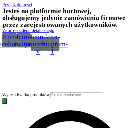
Przejdź do treści
Jesteś na platformie hurtowej,
obsługujemy jedynie zamówienia firmowe
przez zarejestrowanych użytkowników.
Wróć do sklepu detalicznego
Icon-
Icon-
Icon-
Icon-
acebook
twitter
youtube-
instagram-
v
1
Wyszukiwarka produktów