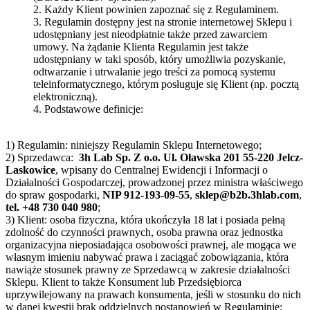
2. Każdy Klient powinien zapoznać się z Regulaminem.
3. Regulamin dostępny jest na stronie internetowej Sklepu i
udostępniany jest nieodpłatnie także przed zawarciem
umowy. Na żądanie Klienta Regulamin jest także
udostępniany w taki sposób, który umożliwia pozyskanie,
odtwarzanie i utrwalanie jego treści za pomocą systemu
teleinformatycznego, którym posługuje się Klient (np. pocztą
elektroniczną).
4. Podstawowe definicje:
1) Regulamin: niniejszy Regulamin Sklepu Internetowego;
2) Sprzedawca:
3h Lab Sp. Z o.o. Ul. Oławska 201 55-220 Jelcz-
Laskowice
, wpisany do Centralnej Ewidencji i Informacji o
Działalności Gospodarczej, prowadzonej przez ministra właściwego
do spraw gospodarki,
NIP 912-193-09-55
,
sklep@b2b.3hlab.com
,
tel. +48 730 040 980
;
3) Klient: osoba fizyczna, która ukończyła 18 lat i posiada pełną
zdolność do czynności prawnych, osoba prawna oraz jednostka
organizacyjna nieposiadająca osobowości prawnej, ale mogąca we
własnym imieniu nabywać prawa i zaciągać zobowiązania, która
nawiąże stosunek prawny ze Sprzedawcą w zakresie działalności
Sklepu. Klient to także Konsument lub Przedsiębiorca
uprzywilejowany na prawach konsumenta, jeśli w stosunku do nich
w danej kwestii brak oddzielnych postanowień w Regulaminie;