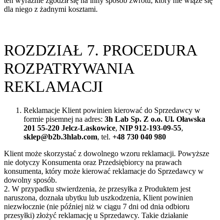
ten wyraźnie zgodził się na inny sposób zwrotu, który nie wiąże się
dla niego z żadnymi kosztami.
ROZDZIAŁ 7. PROCEDURA
ROZPATRYWANIA
REKLAMACJI
Reklamacje Klient powinien kierować do Sprzedawcy w
formie pisemnej na adres:
3h Lab Sp. Z o.o. Ul. Oławska
201 55-220 Jelcz-Laskowice
,
NIP 912-193-09-55
,
sklep@b2b.3hlab.com
, tel.
+48 730 040 980
Klient może skorzystać z dowolnego wzoru reklamacji. Powyższe
nie dotyczy Konsumenta oraz Przedsiębiorcy na prawach
konsumenta, który może kierować reklamacje do Sprzedawcy w
dowolny sposób.
2. W przypadku stwierdzenia, że przesyłka z Produktem jest
naruszona, doznała ubytku lub uszkodzenia, Klient powinien
niezwłocznie (nie później niż w ciągu 7 dni od dnia odbioru
przesyłki) złożyć reklamację u Sprzedawcy. Takie działanie