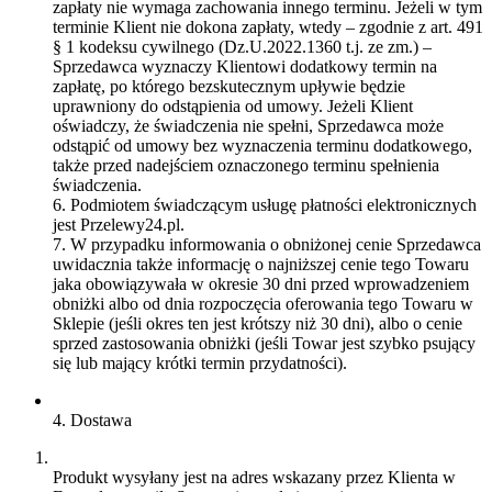
zapłaty nie wymaga zachowania innego terminu. Jeżeli w tym
terminie Klient nie dokona zapłaty, wtedy – zgodnie z art. 491
§ 1 kodeksu cywilnego (Dz.U.2022.1360 t.j. ze zm.) –
Sprzedawca wyznaczy Klientowi dodatkowy termin na
zapłatę, po którego bezskutecznym upływie będzie
uprawniony do odstąpienia od umowy. Jeżeli Klient
oświadczy, że świadczenia nie spełni, Sprzedawca może
odstąpić od umowy bez wyznaczenia terminu dodatkowego,
także przed nadejściem oznaczonego terminu spełnienia
świadczenia.
6. Podmiotem świadczącym usługę płatności elektronicznych
jest Przelewy24.pl.
7. W przypadku informowania o obniżonej cenie Sprzedawca
uwidacznia także informację o najniższej cenie tego Towaru
jaka obowiązywała w okresie 30 dni przed wprowadzeniem
obniżki albo od dnia rozpoczęcia oferowania tego Towaru w
Sklepie (jeśli okres ten jest krótszy niż 30 dni), albo o cenie
sprzed zastosowania obniżki (jeśli Towar jest szybko psujący
się lub mający krótki termin przydatności).
4. Dostawa
Produkt wysyłany jest na adres wskazany przez Klienta w