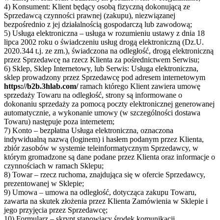
4) Konsument: Klient będący osobą fizyczną dokonującą ze
Sprzedawcą czynności prawnej (zakupu), niezwiązanej
bezpośrednio z jej działalnością gospodarczą lub zawodową;
5) Usługa elektroniczna – usługa w rozumieniu ustawy z dnia 18
lipca 2002 roku o świadczeniu usług drogą elektroniczną (Dz.U.
2020.344 t.j. ze zm.), świadczona na odległość, drogą elektroniczną
przez Sprzedawcę na rzecz Klienta za pośrednictwem Serwisu;
6) Sklep, Sklep Internetowy, lub Serwis: Usługa elektroniczna,
sklep prowadzony przez Sprzedawcę pod adresem internetowym
https://b2b.3hlab.com/
ramach którego Klient zawiera umowę
sprzedaży Towaru na odległość, strony są informowane o
dokonaniu sprzedaży za pomocą poczty elektronicznej generowanej
automatycznie, a wykonanie umowy (w szczególności dostawa
Towaru) następuje poza internetem;
7) Konto – bezpłatna Usługa elektroniczna, oznaczona
indywidualną nazwą (loginem) i hasłem podanym przez Klienta,
zbiór zasobów w systemie teleinformatycznym Sprzedawcy, w
którym gromadzone są dane podane przez Klienta oraz informacje o
czynnościach w ramach Sklepu;
8) Towar – rzecz ruchoma, znajdująca się w ofercie Sprzedawcy,
prezentowanej w Sklepie;
9) Umowa – umowa na odległość, dotycząca zakupu Towaru,
zawarta na skutek złożenia przez Klienta Zamówienia w Sklepie i
jego przyjęcia przez Sprzedawcę;
10) Formularz – skrypt stanowiący środek komunikacji