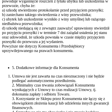
powoduje wygaśnięcie roszczeń z tytułu ubytku lub uszkodzenia w
przewozie, chyba że:
a) szkodę stwierdzono protokolarnie przed przyjęciem przesyłki;
b) zaniechano takiego stwierdzenia z winy przewoźnika;
c) ubytek lub uszkodzenie wynikło z winy umyślnej lub rażącego
niedbalstwa przewoźnika;
d) szkodę niedającą się z zewnątrz zauważyć uprawniony stwierdził
po przyjęciu przesyłki i w terminie 7 dni zażądał ustalenia jej stanu
oraz udowodnił, że szkoda powstała w czasie między przyjęciem
przesyłki do przewozu a jej wydaniem.
Powyższe nie dotyczy Konsumenta i Przedsiębiorcy
uprzywilejowanego na prawach konsumenta.
5. Dodatkowe informacje dla Konsumenta
Umowa nie jest zawarta na czas nieoznaczony i nie będzie
podlegać automatycznemu przedłużeniu.
2. Minimalny czas trwania zobowiązań Konsumenta
wynikających z Umowy to czas realizacji Umowy, tj.
dokonania zapłaty i odbioru Towaru.
3. Korzystanie ze Sklepu przez Konsumenta nie łączy się z
obowiązkiem złożenia kaucji lub udzielenia innych gwarancji
finansowych.