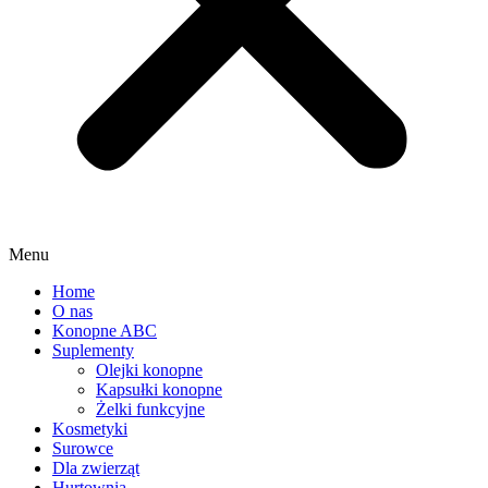
Menu
Home
O nas
Konopne ABC
Suplementy
Olejki konopne
Kapsułki konopne
Żelki funkcyjne
Kosmetyki
Surowce
Dla zwierząt
Hurtownia