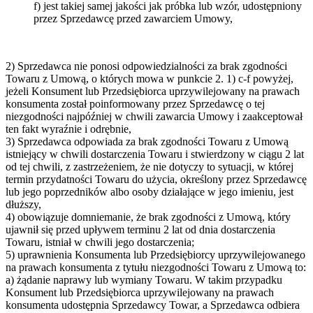
f) jest takiej samej jakości jak próbka lub wzór, udostępniony
przez Sprzedawcę przed zawarciem Umowy,
2) Sprzedawca nie ponosi odpowiedzialności za brak zgodności
Towaru z Umową, o których mowa w punkcie 2. 1) c-f powyżej,
jeżeli Konsument lub Przedsiębiorca uprzywilejowany na prawach
konsumenta został poinformowany przez Sprzedawcę o tej
niezgodności najpóźniej w chwili zawarcia Umowy i zaakceptował
ten fakt wyraźnie i odrębnie,
3) Sprzedawca odpowiada za brak zgodności Towaru z Umową
istniejący w chwili dostarczenia Towaru i stwierdzony w ciągu 2 lat
od tej chwili, z zastrzeżeniem, że nie dotyczy to sytuacji, w której
termin przydatności Towaru do użycia, określony przez Sprzedawcę
lub jego poprzedników albo osoby działające w jego imieniu, jest
dłuższy,
4) obowiązuje domniemanie, że brak zgodności z Umową, który
ujawnił się przed upływem terminu 2 lat od dnia dostarczenia
Towaru, istniał w chwili jego dostarczenia;
5) uprawnienia Konsumenta lub Przedsiębiorcy uprzywilejowanego
na prawach konsumenta z tytułu niezgodności Towaru z Umową to:
a) żądanie naprawy lub wymiany Towaru. W takim przypadku
Konsument lub Przedsiębiorca uprzywilejowany na prawach
konsumenta udostępnia Sprzedawcy Towar, a Sprzedawca odbiera