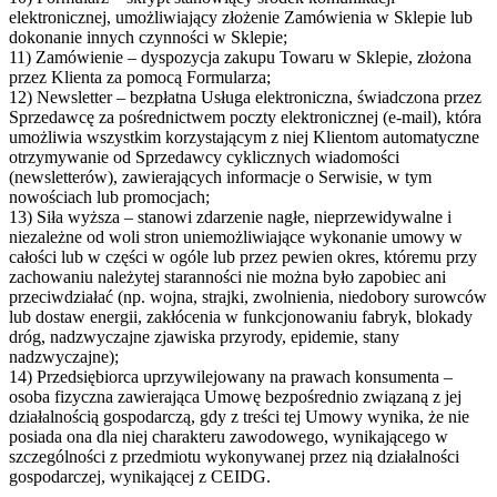
elektronicznej, umożliwiający złożenie Zamówienia w Sklepie lub
dokonanie innych czynności w Sklepie;
11) Zamówienie – dyspozycja zakupu Towaru w Sklepie, złożona
przez Klienta za pomocą Formularza;
12) Newsletter – bezpłatna Usługa elektroniczna, świadczona przez
Sprzedawcę za pośrednictwem poczty elektronicznej (e-mail), która
umożliwia wszystkim korzystającym z niej Klientom automatyczne
otrzymywanie od Sprzedawcy cyklicznych wiadomości
(newsletterów), zawierających informacje o Serwisie, w tym
nowościach lub promocjach;
13) Siła wyższa – stanowi zdarzenie nagłe, nieprzewidywalne i
niezależne od woli stron uniemożliwiające wykonanie umowy w
całości lub w części w ogóle lub przez pewien okres, któremu przy
zachowaniu należytej staranności nie można było zapobiec ani
przeciwdziałać (np. wojna, strajki, zwolnienia, niedobory surowców
lub dostaw energii, zakłócenia w funkcjonowaniu fabryk, blokady
dróg, nadzwyczajne zjawiska przyrody, epidemie, stany
nadzwyczajne);
14) Przedsiębiorca uprzywilejowany na prawach konsumenta –
osoba fizyczna zawierająca Umowę bezpośrednio związaną z jej
działalnością gospodarczą, gdy z treści tej Umowy wynika, że nie
posiada ona dla niej charakteru zawodowego, wynikającego w
szczególności z przedmiotu wykonywanej przez nią działalności
gospodarczej, wynikającej z CEIDG.