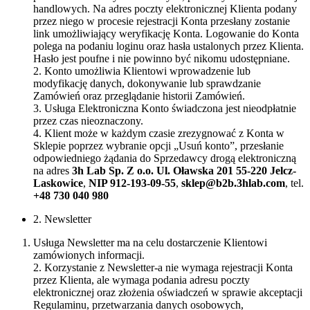
handlowych. Na adres poczty elektronicznej Klienta podany
przez niego w procesie rejestracji Konta przesłany zostanie
link umożliwiający weryfikację Konta. Logowanie do Konta
polega na podaniu loginu oraz hasła ustalonych przez Klienta.
Hasło jest poufne i nie powinno być nikomu udostępniane.
2. Konto umożliwia Klientowi wprowadzenie lub
modyfikację danych, dokonywanie lub sprawdzanie
Zamówień oraz przeglądanie historii Zamówień.
3. Usługa Elektroniczna Konto świadczona jest nieodpłatnie
przez czas nieoznaczony.
4. Klient może w każdym czasie zrezygnować z Konta w
Sklepie poprzez wybranie opcji „Usuń konto”, przesłanie
odpowiedniego żądania do Sprzedawcy drogą elektroniczną
na adres
3h Lab Sp. Z o.o. Ul. Oławska 201 55-220 Jelcz-
Laskowice
,
NIP 912-193-09-55
,
sklep@b2b.3hlab.com
, tel.
+48 730 040 980
2. Newsletter
Usługa Newsletter ma na celu dostarczenie Klientowi
zamówionych informacji.
2. Korzystanie z Newsletter-a nie wymaga rejestracji Konta
przez Klienta, ale wymaga podania adresu poczty
elektronicznej oraz złożenia oświadczeń w sprawie akceptacji
Regulaminu, przetwarzania danych osobowych,