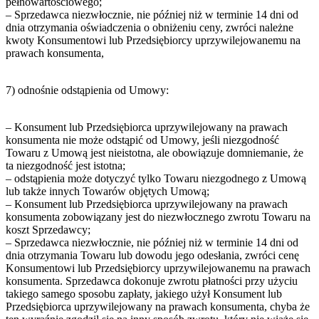
pełnowartościowego;
– Sprzedawca niezwłocznie, nie później niż w terminie 14 dni od
dnia otrzymania oświadczenia o obniżeniu ceny, zwróci należne
kwoty Konsumentowi lub Przedsiębiorcy uprzywilejowanemu na
prawach konsumenta,
7) odnośnie odstąpienia od Umowy:
– Konsument lub Przedsiębiorca uprzywilejowany na prawach
konsumenta nie może odstąpić od Umowy, jeśli niezgodność
Towaru z Umową jest nieistotna, ale obowiązuje domniemanie, że
ta niezgodność jest istotna;
– odstąpienia może dotyczyć tylko Towaru niezgodnego z Umową
lub także innych Towarów objętych Umową;
– Konsument lub Przedsiębiorca uprzywilejowany na prawach
konsumenta zobowiązany jest do niezwłocznego zwrotu Towaru na
koszt Sprzedawcy;
– Sprzedawca niezwłocznie, nie później niż w terminie 14 dni od
dnia otrzymania Towaru lub dowodu jego odesłania, zwróci cenę
Konsumentowi lub Przedsiębiorcy uprzywilejowanemu na prawach
konsumenta. Sprzedawca dokonuje zwrotu płatności przy użyciu
takiego samego sposobu zapłaty, jakiego użył Konsument lub
Przedsiębiorca uprzywilejowany na prawach konsumenta, chyba że