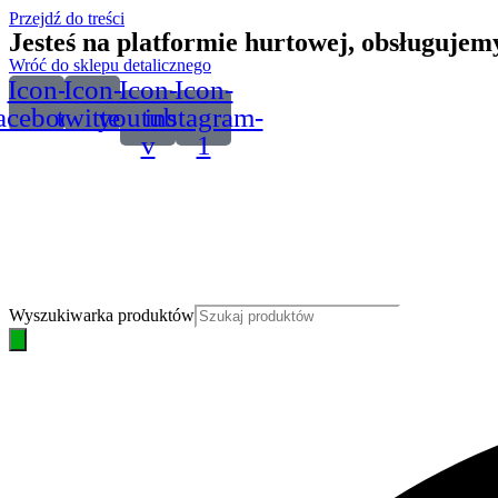
Przejdź do treści
Jesteś na platformie hurtowej, obsługuje
Wróć do sklepu detalicznego
Icon-
Icon-
Icon-
Icon-
acebook
twitter
youtube-
instagram-
v
1
Wyszukiwarka produktów