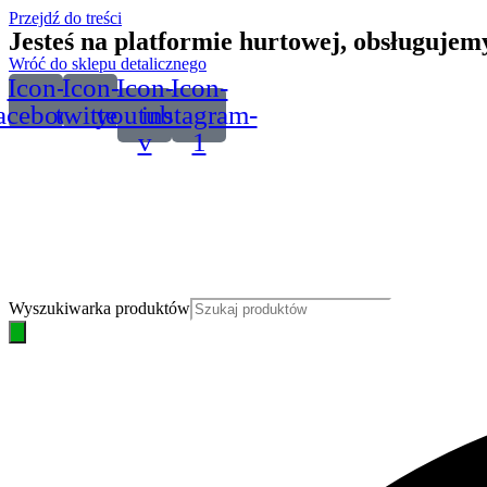
Przejdź do treści
Jesteś na platformie hurtowej, obsługuje
Wróć do sklepu detalicznego
Icon-
Icon-
Icon-
Icon-
acebook
twitter
youtube-
instagram-
v
1
Wyszukiwarka produktów