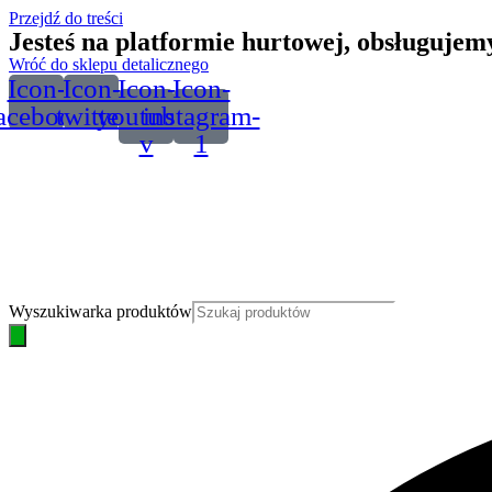
Przejdź do treści
Jesteś na platformie hurtowej, obsługuje
Wróć do sklepu detalicznego
Icon-
Icon-
Icon-
Icon-
acebook
twitter
youtube-
instagram-
v
1
Wyszukiwarka produktów