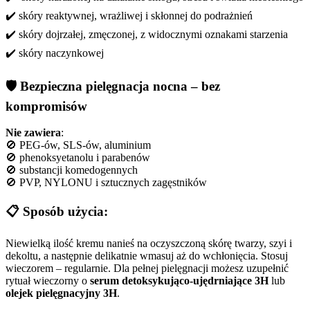
✔️ skóry reaktywnej, wrażliwej i skłonnej do podrażnień
✔️ skóry dojrzałej, zmęczonej, z widocznymi oznakami starzenia
✔️ skóry naczynkowej
🛡 Bezpieczna pielęgnacja nocna – bez
kompromisów
Nie zawiera
:
🚫 PEG-ów, SLS-ów, aluminium
🚫 phenoksyetanolu i parabenów
🚫 substancji komedogennych
🚫 PVP, NYLONU i sztucznych zagęstników
📋 Sposób użycia:
Niewielką ilość kremu nanieś na oczyszczoną skórę twarzy, szyi i
dekoltu, a następnie delikatnie wmasuj aż do wchłonięcia. Stosuj
wieczorem – regularnie. Dla pełnej pielęgnacji możesz uzupełnić
rytuał wieczorny o
serum detoksykująco-ujędrniające 3H
lub
olejek pielęgnacyjny 3H
.