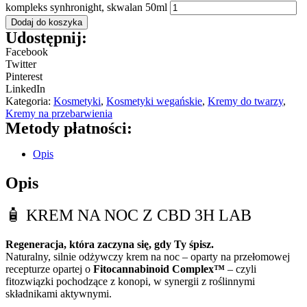
kompleks synhronight, skwalan 50ml
Dodaj do koszyka
Udostępnij:
Facebook
Twitter
Pinterest
LinkedIn
Kategoria:
Kosmetyki
,
Kosmetyki wegańskie
,
Kremy do twarzy
,
Kremy na przebarwienia
Metody płatności:
Opis
Opis
🧴 KREM NA NOC Z CBD 3H LAB
Regeneracja, która zaczyna się, gdy Ty śpisz.
Naturalny, silnie odżywczy krem na noc – oparty na przełomowej
recepturze opartej o
Fitocannabinoid Complex™
– czyli
fitozwiązki pochodzące z konopi, w synergii z roślinnymi
składnikami aktywnymi.