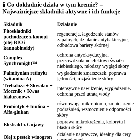
🧪 Co dokładnie działa w tym kremie? –
Najważniejsze składniki aktywne i ich funkcje
Składnik
Działanie
Fitoskładniki
regeneracja, łagodzenie stanów
pochodzące z konopi
zapalnych, działanie antybakteryjne,
(olej BIO i
odbudowa bariery skórnej
kannabinoidy)
ochrona antyoksydacyjna,
Complex
przeciwdziałanie efektowi światła
Synchronight™
niebieskiego, młodszy wygląd skóry
Palmitynian retinylu
wygładzanie zmarszczek, poprawa
(witamina A)
jędrności, rozjaśnienie skóry
Trehaloza + Skwalan +
intensywne nawilżenie, wygładzenie,
Mocznik + Kwas
ochrona przed utratą wody
hialuronowy
równowaga mikrobiomu, zmniejszenie
Probiotyk + Inulina +
podrażnień, wzmocnienie odporności
Alfa-glukan
skóry
poprawa mikrokrążenia, kolorytu i
Ekstrakt z Gujawy
blasku skóry
działanie naprawcze, idealny dla cery
Olej z pestek winogron
naczynkowej