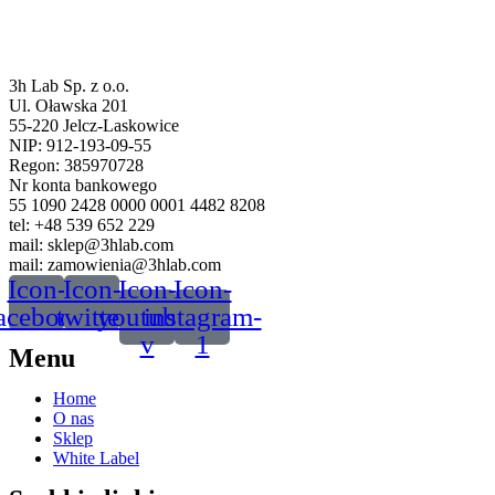
3h Lab Sp. z o.o.
Ul. Oławska 201
55-220 Jelcz-Laskowice
NIP: 912-193-09-55
Regon: 385970728
Nr konta bankowego
55 1090 2428 0000 0001 4482 8208
tel: +48 539 652 229
mail: sklep@3hlab.com
mail: zamowienia@3hlab.com
Icon-
Icon-
Icon-
Icon-
acebook
twitter
youtube-
instagram-
v
1
Menu
Home
O nas
Sklep
White Label