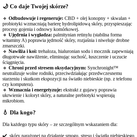
🌙 Co daje Twojej skórze?
🔹
Odbudowuje i regeneruje:
CBD + olej konopny + skwalan +
probiotyki wzmacniają barierę hydrolipidową skóry, przyspieszając
procesy gojenia i odnowy komórkowej.
🔹
Ujędrnia i wygładza:
palmitynian retinylu (stabilna forma
witaminy A) poprawia jędrność skóry, rozjaśnia i niweluje drobne
zmarszczki.
🔹
Nawilża i koi:
trehaloza, hialuronian sodu i mocznik zapewniają
długotrwałe nawilżenie, eliminując suchość, łuszczenie i uczucie
ściągnięcia.
🔹
Chroni przed stresem oksydacyjnym:
Synchronight™
neutralizuje wolne rodniki, przeciwdziałając przedwczesnemu
starzeniu i skutkom ekspozycji na światło niebieskie (np. z telefonu
czy komputera).
🔹
Wzmacnia i energetyzuje:
ekstrakt z gujawy poprawia
ukrwienie i koloryt skóry, a naturalne prebiotyki wspierają
mikrobiom.
💧 Dla kogo?
Dla każdego typu skóry – ze szczególnym wskazaniem dla:
✔️ skóry narażonej na działanie smogu, stresu i światła niebieskiego