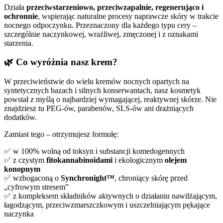
Działa
przeciwstarzeniowo, przeciwzapalnie, regenerująco i
ochronnie
, wspierając naturalne procesy naprawcze skóry w trakcie
nocnego odpoczynku. Przeznaczony dla każdego typu cery –
szczególnie naczynkowej, wrażliwej, zmęczonej i z oznakami
starzenia.
🌿 Co wyróżnia nasz krem?
W przeciwieństwie do wielu kremów nocnych opartych na
syntetycznych bazach i silnych konserwantach, nasz kosmetyk
powstał z myślą o najbardziej wymagającej, reaktywnej skórze. Nie
znajdziesz tu PEG-ów, parabenów, SLS-ów ani drażniących
dodatków.
Zamiast tego – otrzymujesz formułę:
✅ w 100% wolną od toksyn i substancji komedogennych
✅ z czystym
fitokannabinoidami
i ekologicznym
olejem
konopnym
✅ wzbogaconą o
Synchronight™
, chroniący skórę przed
„cyfrowym stresem”
✅ z kompleksem składników aktywnych o działaniu nawilżającym,
łagodzącym, przeciwzmarszczkowym i uszczelniającym pękające
naczynka