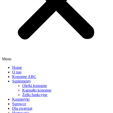
Menu
Home
O nas
Konopne ABC
Suplementy
Olejki konopne
Kapsułki konopne
Żelki funkcyjne
Kosmetyki
Surowce
Dla zwierząt
Hurtownia