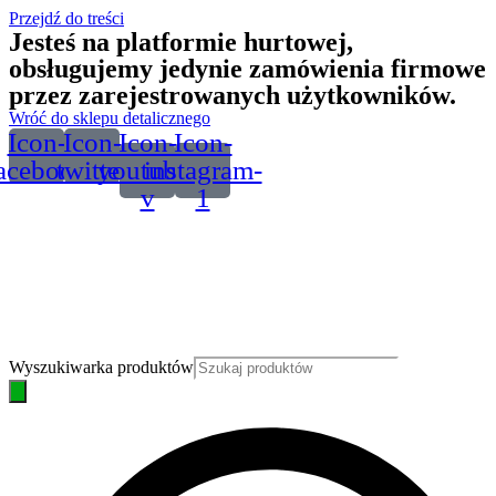
Przejdź do treści
Jesteś na platformie hurtowej,
obsługujemy jedynie zamówienia firmowe
przez zarejestrowanych użytkowników.
Wróć do sklepu detalicznego
Icon-
Icon-
Icon-
Icon-
acebook
twitter
youtube-
instagram-
v
1
Wyszukiwarka produktów